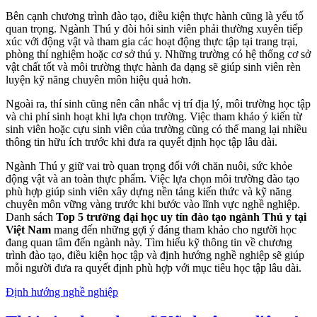
Bên cạnh chương trình đào tạo, điều kiện thực hành cũng là yếu tố
quan trọng. Ngành Thú y đòi hỏi sinh viên phải thường xuyên tiếp
xúc với động vật và tham gia các hoạt động thực tập tại trang trại,
phòng thí nghiệm hoặc cơ sở thú y. Những trường có hệ thống cơ sở
vật chất tốt và môi trường thực hành đa dạng sẽ giúp sinh viên rèn
luyện kỹ năng chuyên môn hiệu quả hơn.
Ngoài ra, thí sinh cũng nên cân nhắc vị trí địa lý, môi trường học tập
và chi phí sinh hoạt khi lựa chọn trường. Việc tham khảo ý kiến từ
sinh viên hoặc cựu sinh viên của trường cũng có thể mang lại nhiều
thông tin hữu ích trước khi đưa ra quyết định học tập lâu dài.
Ngành Thú y giữ vai trò quan trọng đối với chăn nuôi, sức khỏe
động vật và an toàn thực phẩm. Việc lựa chọn môi trường đào tạo
phù hợp giúp sinh viên xây dựng nền tảng kiến thức và kỹ năng
chuyên môn vững vàng trước khi bước vào lĩnh vực nghề nghiệp.
Danh sách
Top 5 trường đại học uy tín đào tạo ngành Thú y tại
Việt Nam
mang đến những gợi ý đáng tham khảo cho người học
đang quan tâm đến ngành này. Tìm hiểu kỹ thông tin về chương
trình đào tạo, điều kiện học tập và định hướng nghề nghiệp sẽ giúp
mỗi người đưa ra quyết định phù hợp với mục tiêu học tập lâu dài.
Định hướng nghề nghiệp