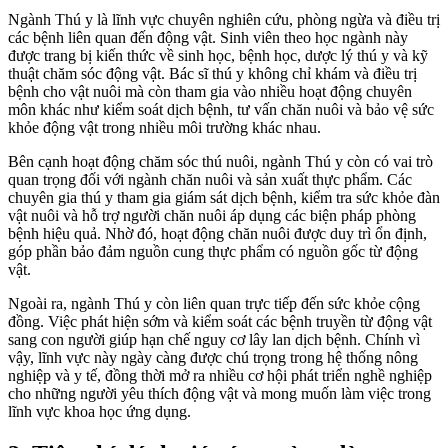
Ngành Thú y là lĩnh vực chuyên nghiên cứu, phòng ngừa và điều trị
các bệnh liên quan đến động vật. Sinh viên theo học ngành này
được trang bị kiến thức về sinh học, bệnh học, dược lý thú y và kỹ
thuật chăm sóc động vật. Bác sĩ thú y không chỉ khám và điều trị
bệnh cho vật nuôi mà còn tham gia vào nhiều hoạt động chuyên
môn khác như kiểm soát dịch bệnh, tư vấn chăn nuôi và bảo vệ sức
khỏe động vật trong nhiều môi trường khác nhau.
Bên cạnh hoạt động chăm sóc thú nuôi, ngành Thú y còn có vai trò
quan trọng đối với ngành chăn nuôi và sản xuất thực phẩm. Các
chuyên gia thú y tham gia giám sát dịch bệnh, kiểm tra sức khỏe đàn
vật nuôi và hỗ trợ người chăn nuôi áp dụng các biện pháp phòng
bệnh hiệu quả. Nhờ đó, hoạt động chăn nuôi được duy trì ổn định,
góp phần bảo đảm nguồn cung thực phẩm có nguồn gốc từ động
vật.
Ngoài ra, ngành Thú y còn liên quan trực tiếp đến sức khỏe cộng
đồng. Việc phát hiện sớm và kiểm soát các bệnh truyền từ động vật
sang con người giúp hạn chế nguy cơ lây lan dịch bệnh. Chính vì
vậy, lĩnh vực này ngày càng được chú trọng trong hệ thống nông
nghiệp và y tế, đồng thời mở ra nhiều cơ hội phát triển nghề nghiệp
cho những người yêu thích động vật và mong muốn làm việc trong
lĩnh vực khoa học ứng dụng.