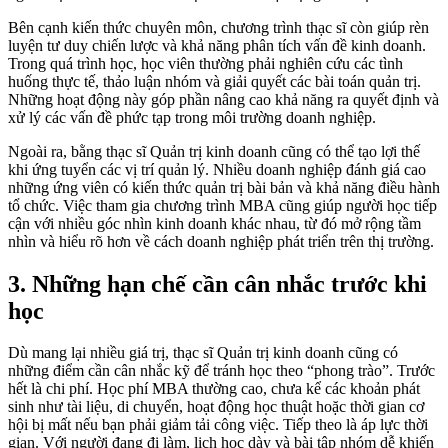
Bên cạnh kiến thức chuyên môn, chương trình thạc sĩ còn giúp rèn
luyện tư duy chiến lược và khả năng phân tích vấn đề kinh doanh.
Trong quá trình học, học viên thường phải nghiên cứu các tình
huống thực tế, thảo luận nhóm và giải quyết các bài toán quản trị.
Những hoạt động này góp phần nâng cao khả năng ra quyết định và
xử lý các vấn đề phức tạp trong môi trường doanh nghiệp.
Ngoài ra, bằng thạc sĩ Quản trị kinh doanh cũng có thể tạo lợi thế
khi ứng tuyển các vị trí quản lý. Nhiều doanh nghiệp đánh giá cao
những ứng viên có kiến thức quản trị bài bản và khả năng điều hành
tổ chức. Việc tham gia chương trình MBA cũng giúp người học tiếp
cận với nhiều góc nhìn kinh doanh khác nhau, từ đó mở rộng tầm
nhìn và hiểu rõ hơn về cách doanh nghiệp phát triển trên thị trường.
3. Những hạn chế cần cân nhắc trước khi
học
Dù mang lại nhiều giá trị, thạc sĩ Quản trị kinh doanh cũng có
những điểm cần cân nhắc kỹ để tránh học theo “phong trào”. Trước
hết là chi phí. Học phí MBA thường cao, chưa kể các khoản phát
sinh như tài liệu, di chuyển, hoạt động học thuật hoặc thời gian cơ
hội bị mất nếu bạn phải giảm tải công việc. Tiếp theo là áp lực thời
gian. Với người đang đi làm, lịch học dày và bài tập nhóm dễ khiến