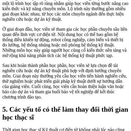
một lộ trình học tập rõ ràng nhằm giúp học viên từng bước nâng cao
kiến thức và kỹ năng chuyên môn. Lộ trình này thường gồm nhiều
giai đoạn khác nhau, từ học các môn chuyên ngành đến thực hiện
nghiên cứu hoặc dự án kỹ thuật.
Ở giai đoạn đầu, học viên sẽ tham gia các học phần chuyên sâu liên
quan đến lĩnh vực cơ điện tử. Nội dung học có thể bao gồm hệ
thống điều khiển tự động, robot công nghiệp, cảm biến và thiết bị
đo lường, hệ thống nhúng hoặc mô phỏng hệ thống kỹ thuật.
Những môn học này giúp người học củng cố kiến thức nền tảng và
mở rộng khả năng phân tích các hệ thống kỹ thuật phức tạp.
Sau khi hoàn thành phần học phần, học viên sẽ lựa chọn đề tài
nghiên cứu hoặc dự án kỹ thuật phù hợp với định hướng chuyên
môn. Giai đoạn này thường yêu cầu học viên tiến hành nghiên cứu,
thử nghiệm hoặc phát triển giải pháp kỹ thuật dưới sự hướng dẫn
của giảng viên. Cuối cùng, học viên cần hoàn thiện luận văn hoặc
báo cáo dự án và tham gia buổi bảo vệ tốt nghiệp để kết thúc
chương trình đào tạo.
5. Các yếu tố có thể làm thay đổi thời gian
học thạc sĩ
Thời gian học thạc sĩ Kỹ thuật cơ điện tử không phải lúc nào cũng