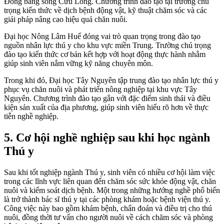
Đồng bằng sông Cửu Long. Chương trình đào tạo tại trường chú
trọng kiến thức về dịch bệnh động vật, kỹ thuật chăm sóc và các
giải pháp nâng cao hiệu quả chăn nuôi.
Đại học Nông Lâm Huế đóng vai trò quan trọng trong đào tạo
nguồn nhân lực thú y cho khu vực miền Trung. Trường chú trọng
đào tạo kiến thức cơ bản kết hợp với hoạt động thực hành nhằm
giúp sinh viên nắm vững kỹ năng chuyên môn.
Trong khi đó, Đại học Tây Nguyên tập trung đào tạo nhân lực thú y
phục vụ chăn nuôi và phát triển nông nghiệp tại khu vực Tây
Nguyên. Chương trình đào tạo gắn với đặc điểm sinh thái và điều
kiện sản xuất của địa phương, giúp sinh viên hiểu rõ hơn về thực
tiễn nghề nghiệp.
5. Cơ hội nghề nghiệp sau khi học ngành
Thú y
Sau khi tốt nghiệp ngành Thú y, sinh viên có nhiều cơ hội làm việc
trong các lĩnh vực liên quan đến chăm sóc sức khỏe động vật, chăn
nuôi và kiểm soát dịch bệnh. Một trong những hướng nghề phổ biến
là trở thành bác sĩ thú y tại các phòng khám hoặc bệnh viện thú y.
Công việc này bao gồm khám bệnh, chẩn đoán và điều trị cho thú
nuôi, đồng thời tư vấn cho người nuôi về cách chăm sóc và phòng