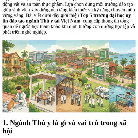
động vật và an toàn thực phẩm. Lựa chọn đúng môi trường đào tạo
giúp sinh viên xây dựng nền tảng kiến thức và kỹ năng chuyên môn
vững vàng. Bài viết dưới đây giới thiệu
Top 5 trường đại học uy
tín đào tạo ngành Thú y tại Việt Nam
, cung cấp thông tin tổng
quan để người học tham khảo khi định hướng con đường học tập và
phát triển nghề nghiệp.
1. Ngành Thú y là gì và vai trò trong xã
hội