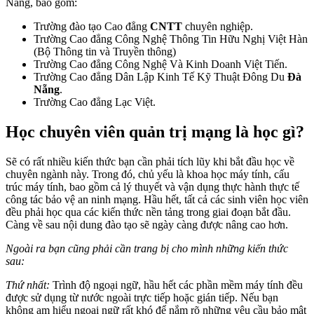
Nẵng, bao gồm:
Trường đào tạo Cao đẳng
CNTT
chuyên nghiệp.
Trường Cao đẳng Công Nghệ Thông Tin Hữu Nghị Việt Hàn
(Bộ Thông tin và Truyền thông)
Trường Cao đẳng Công Nghệ Và Kinh Doanh Việt Tiến.
Trường Cao đẳng Dân Lập Kinh Tế Kỹ Thuật Đông Du
Đà
Nẵng
.
Trường Cao đẳng Lạc Việt.
Học chuyên viên quản trị mạng là học gì?
Sẽ có rất nhiều kiến thức bạn cần phải tích lũy khi bắt đầu học về
chuyên ngành này. Trong đó, chủ yếu là khoa học máy tính, cấu
trúc máy tính, bao gồm cả lý thuyết và vận dụng thực hành thực tế
công tác bảo vệ an ninh mạng. Hầu hết, tất cả các sinh viên học viên
đều phải học qua các kiến thức nền tảng trong giai đoạn bắt đầu.
Càng về sau nội dung đào tạo sẽ ngày càng được nâng cao hơn.
Ngoài ra bạn cũng phải cần trang bị cho mình những kiến thức
sau:
Thứ nhất:
Trình độ ngoại ngữ, hầu hết các phần mềm máy tính đều
được sử dụng từ nước ngoài trực tiếp hoặc gián tiếp. Nếu bạn
không am hiểu ngoại ngữ rất khó để nắm rõ những yêu cầu bảo mật