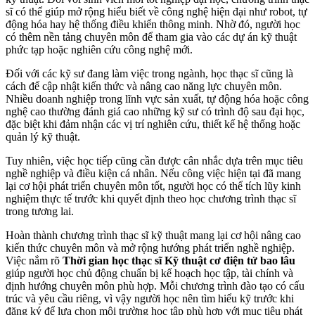
sĩ có thể giúp mở rộng hiểu biết về công nghệ hiện đại như robot, tự
động hóa hay hệ thống điều khiển thông minh. Nhờ đó, người học
có thêm nền tảng chuyên môn để tham gia vào các dự án kỹ thuật
phức tạp hoặc nghiên cứu công nghệ mới.
Đối với các kỹ sư đang làm việc trong ngành, học thạc sĩ cũng là
cách để cập nhật kiến thức và nâng cao năng lực chuyên môn.
Nhiều doanh nghiệp trong lĩnh vực sản xuất, tự động hóa hoặc công
nghệ cao thường đánh giá cao những kỹ sư có trình độ sau đại học,
đặc biệt khi đảm nhận các vị trí nghiên cứu, thiết kế hệ thống hoặc
quản lý kỹ thuật.
Tuy nhiên, việc học tiếp cũng cần được cân nhắc dựa trên mục tiêu
nghề nghiệp và điều kiện cá nhân. Nếu công việc hiện tại đã mang
lại cơ hội phát triển chuyên môn tốt, người học có thể tích lũy kinh
nghiệm thực tế trước khi quyết định theo học chương trình thạc sĩ
trong tương lai.
Hoàn thành chương trình thạc sĩ kỹ thuật mang lại cơ hội nâng cao
kiến thức chuyên môn và mở rộng hướng phát triển nghề nghiệp.
Việc nắm rõ
Thời gian học thạc sĩ Kỹ thuật cơ điện tử bao lâu
giúp người học chủ động chuẩn bị kế hoạch học tập, tài chính và
định hướng chuyên môn phù hợp. Mỗi chương trình đào tạo có cấu
trúc và yêu cầu riêng, vì vậy người học nên tìm hiểu kỹ trước khi
đăng ký để lựa chọn môi trường học tập phù hợp với mục tiêu phát