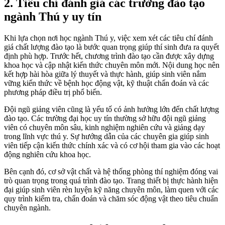
2. Tiêu chí đánh giá các trường đào tạo
ngành Thú y uy tín
Khi lựa chọn nơi học ngành Thú y, việc xem xét các tiêu chí đánh
giá chất lượng đào tạo là bước quan trọng giúp thí sinh đưa ra quyết
định phù hợp. Trước hết, chương trình đào tạo cần được xây dựng
khoa học và cập nhật kiến thức chuyên môn mới. Nội dung học nên
kết hợp hài hòa giữa lý thuyết và thực hành, giúp sinh viên nắm
vững kiến thức về bệnh học động vật, kỹ thuật chẩn đoán và các
phương pháp điều trị phổ biến.
Đội ngũ giảng viên cũng là yếu tố có ảnh hưởng lớn đến chất lượng
đào tạo. Các trường đại học uy tín thường sở hữu đội ngũ giảng
viên có chuyên môn sâu, kinh nghiệm nghiên cứu và giảng dạy
trong lĩnh vực thú y. Sự hướng dẫn của các chuyên gia giúp sinh
viên tiếp cận kiến thức chính xác và có cơ hội tham gia vào các hoạt
động nghiên cứu khoa học.
Bên cạnh đó, cơ sở vật chất và hệ thống phòng thí nghiệm đóng vai
trò quan trọng trong quá trình đào tạo. Trang thiết bị thực hành hiện
đại giúp sinh viên rèn luyện kỹ năng chuyên môn, làm quen với các
quy trình kiểm tra, chẩn đoán và chăm sóc động vật theo tiêu chuẩn
chuyên ngành.