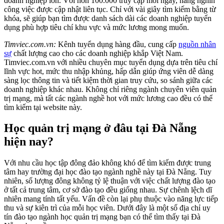
doanh nghiệp lớn. Với hơn 100.000 truy cập mỗi ngày, hàng nghìn
công việc được cập nhật liên tục. Chỉ với vài giây tìm kiếm bằng từ
khóa, sẽ giúp bạn tìm được danh sách dài các doanh nghiệp tuyển
dụng phù hợp tiêu chí khu vực và mức lương mong muốn.
Timviec.com.vn:
Kênh tuyển dụng hàng đầu, cung cấp
nguồn nhân
sự
chất lượng cao cho các doanh nghiệp khắp Việt Nam.
Timviec.com.vn với nhiều chuyên mục tuyển dụng dựa trên tiêu chí
lĩnh vực hot, mức thu nhập khủng, hấp dẫn giúp ứng viên dễ dàng
sàng lọc thông tin và tiết kiệm thời gian truy cứu, so sánh giữa các
doanh nghiệp khác nhau. Không chỉ riêng ngành chuyên viên quản
trị mạng, mà tất các ngành nghề hot với mức lương cao đều có thể
tìm kiếm tại website này.
Học quản trị mạng ở đâu tại Đà Nẵng
hiện nay?
Với nhu cầu học tập đông đảo không khó để tìm kiếm được trung
tâm hay trường đại học đào tạo ngành nghề này tại Đà Nẵng. Tuy
nhiên, số lượng đông không tỷ lệ thuận với việc chất lượng đào tạo
ở tất cả trung tâm, cơ sở đào tạo đều giống nhau. Sự chênh lệch dĩ
nhiên mang tính tất yếu. Vấn đề còn lại phụ thuộc vào năng lực tiếp
thu và sự kiên trì của mỗi học viên. Dưới đây là một số địa chỉ uy
tín đào tạo ngành học quản trị mạng bạn có thể tìm thấy tại
Đà