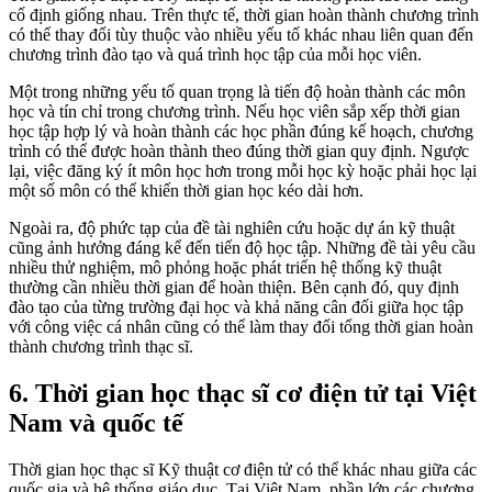
cố định giống nhau. Trên thực tế, thời gian hoàn thành chương trình
có thể thay đổi tùy thuộc vào nhiều yếu tố khác nhau liên quan đến
chương trình đào tạo và quá trình học tập của mỗi học viên.
Một trong những yếu tố quan trọng là tiến độ hoàn thành các môn
học và tín chỉ trong chương trình. Nếu học viên sắp xếp thời gian
học tập hợp lý và hoàn thành các học phần đúng kế hoạch, chương
trình có thể được hoàn thành theo đúng thời gian quy định. Ngược
lại, việc đăng ký ít môn học hơn trong mỗi học kỳ hoặc phải học lại
một số môn có thể khiến thời gian học kéo dài hơn.
Ngoài ra, độ phức tạp của đề tài nghiên cứu hoặc dự án kỹ thuật
cũng ảnh hưởng đáng kể đến tiến độ học tập. Những đề tài yêu cầu
nhiều thử nghiệm, mô phỏng hoặc phát triển hệ thống kỹ thuật
thường cần nhiều thời gian để hoàn thiện. Bên cạnh đó, quy định
đào tạo của từng trường đại học và khả năng cân đối giữa học tập
với công việc cá nhân cũng có thể làm thay đổi tổng thời gian hoàn
thành chương trình thạc sĩ.
6. Thời gian học thạc sĩ cơ điện tử tại Việt
Nam và quốc tế
Thời gian học thạc sĩ Kỹ thuật cơ điện tử có thể khác nhau giữa các
quốc gia và hệ thống giáo dục. Tại Việt Nam, phần lớn các chương