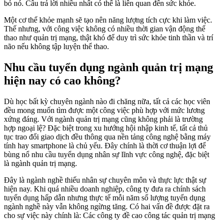
bỏ nó. Câu trả lời nhiều nhất có thể là liên quan đến sức khỏe.
Một cơ thể khỏe mạnh sẽ tạo nên năng lượng tích cực khi làm việc.
Thế nhưng, với công việc không có nhiều thời gian vận động thể
thao như quản trị mạng, thật khó để duy trì sức khỏe tinh thần và trí
não nếu không tập luyện thể thao.
Nhu cầu tuyển dụng ngành quản trị mạng
hiện nay có cao không?
Dù học bất kỳ chuyên ngành nào đi chăng nữa, tất cả các học viên
đều mong muốn tìm được một công việc phù hợp với mức lương
xứng đáng. Với ngành quản trị mạng cũng không phải là trường
hợp ngoại lệ? Đặc biệt trong xu hướng hội nhập kinh tế, tất cả thủ
tục trao đổi giao dịch đều thông qua nền tảng công nghệ bằng máy
tính hay smartphone là chủ yếu. Đây chính là thời cơ thuận lợi để
bùng nổ nhu cầu tuyển dụng nhân sự lĩnh vực công nghệ, đặc biệt
là ngành quản trị mạng.
Đây là ngành nghề thiếu nhân sự chuyên môn và thực lực thật sự
hiện nay. Khi quá nhiều doanh nghiệp, công ty đưa ra chính sách
tuyển dụng hấp dẫn nhưng thực tế mỗi năm số lượng tuyển dụng
ngành nghề này vẫn không ngừng tăng. Có hai vấn đề được đặt ra
cho sự việc này chính là: Các công ty đề cao công tác quản trị mạng