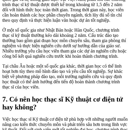
trình thạc sĩ kỹ thuật được thiết kế trong khoảng từ 1,5 đến 2 năm
đối với hình thức học toàn thời gian. Trong thời gian này, học viên
cần hoàn thành các học phần chuyên ngành, tích lũy đủ số tín chỉ
theo quy định và thực hiện luận văn hoặc dự án tốt nghiệp.
Ở một số quốc gia như Nhật Bản hoặc Hàn Quốc, chương trình
thạc sĩ kỹ thuật thường kéo dài khoảng 2 năm. Cấu trúc đào tạo
thường bao gồm giai đoạn học môn chuyên sâu, tham gia phòng thí
nghiệm và thực hiện nghiên cứu dưới sự hướng dẫn của giáo sư.
Nhiều trường yêu cầu học viên tham gia các dự án nghiên cứu hoặc
công bố kết quả nghiên cứu trước khi hoàn thành chương trình.
Tại châu Âu hoặc một số quốc gia khác, thời gian học có thể linh
hoạt hơn tùy theo mô hình đào tạo và yêu cầu tốt nghiệp. Sự khác
biệt về phương pháp đào tạo, môi trường nghiên cứu và quy định
học thuật có thể ảnh hưởng đến tiến độ hoàn thành chương trình
thạc sĩ của học viên.
7. Có nên học thạc sĩ Kỹ thuật cơ điện tử
hay không?
Việc học thạc sĩ Kỹ thuật cơ điện tử phù hợp với những người muốn
nâng cao kiến thức chuyên môn và phát triển sâu hơn trong lĩnh vực
kỹ thuật. Đối với sinh viên mới tốt nghiệp đại học, chương trình thạc