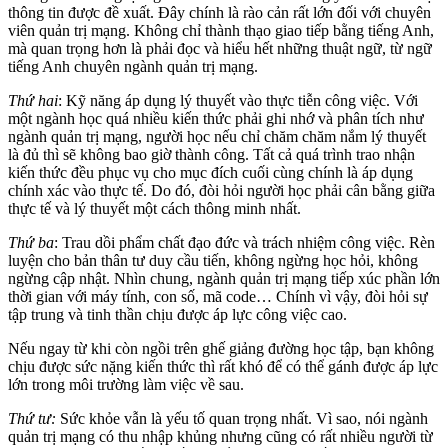
thông tin được đề xuất. Đây chính là rào cản rất lớn đối với chuyên
viên quản trị mạng. Không chỉ thành thạo giao tiếp bằng tiếng Anh,
mà quan trọng hơn là phải đọc và hiểu hết những thuật ngữ, từ ngữ
tiếng Anh chuyên ngành quản trị mạng.
Thứ hai
: Kỹ năng áp dụng lý thuyết vào thực tiễn công việc. Với
một ngành học quá nhiều kiến thức phải ghi nhớ và phân tích như
ngành quản trị mạng, người học nếu chỉ chăm chăm nắm lý thuyết
là đủ thì sẽ không bao giờ thành công. Tất cả quá trình trao nhận
kiến thức đều phục vụ cho mục đích cuối cùng chính là áp dụng
chính xác vào thực tế. Do đó, đòi hỏi người học phải cân bằng giữa
thực tế và lý thuyết một cách thông minh nhất.
Thứ ba
: Trau dồi phẩm chất đạo đức và trách nhiệm công việc. Rèn
luyện cho bản thân tư duy cầu tiến, không ngừng học hỏi, không
ngừng cập nhật. Nhìn chung, ngành quản trị mạng tiếp xúc phần lớn
thời gian với máy tính, con số, mã code… Chính vì vậy, đòi hỏi sự
tập trung và tinh thần chịu được áp lực công việc cao.
Nếu ngay từ khi còn ngồi trên ghế giảng đường học tập, bạn không
chịu được sức nặng kiến thức thì rất khó để có thể gánh được áp lực
lớn trong môi trường làm việc về sau.
Thứ tư:
Sức khỏe vẫn là yếu tố quan trọng nhất. Vì sao, nói ngành
quản trị mạng có thu nhập khủng nhưng cũng có rất nhiều người từ