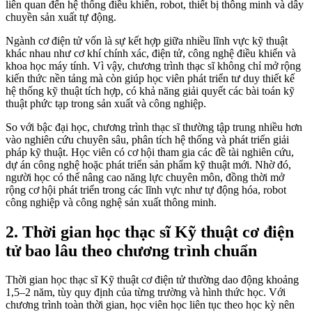
liên quan đến hệ thống điều khiển, robot, thiết bị thông minh và dây
chuyền sản xuất tự động.
Ngành cơ điện tử vốn là sự kết hợp giữa nhiều lĩnh vực kỹ thuật
khác nhau như cơ khí chính xác, điện tử, công nghệ điều khiển và
khoa học máy tính. Vì vậy, chương trình thạc sĩ không chỉ mở rộng
kiến thức nền tảng mà còn giúp học viên phát triển tư duy thiết kế
hệ thống kỹ thuật tích hợp, có khả năng giải quyết các bài toán kỹ
thuật phức tạp trong sản xuất và công nghiệp.
So với bậc đại học, chương trình thạc sĩ thường tập trung nhiều hơn
vào nghiên cứu chuyên sâu, phân tích hệ thống và phát triển giải
pháp kỹ thuật. Học viên có cơ hội tham gia các đề tài nghiên cứu,
dự án công nghệ hoặc phát triển sản phẩm kỹ thuật mới. Nhờ đó,
người học có thể nâng cao năng lực chuyên môn, đồng thời mở
rộng cơ hội phát triển trong các lĩnh vực như tự động hóa, robot
công nghiệp và công nghệ sản xuất thông minh.
2. Thời gian học thạc sĩ Kỹ thuật cơ điện
tử bao lâu theo chương trình chuẩn
Thời gian học thạc sĩ Kỹ thuật cơ điện tử thường dao động khoảng
1,5–2 năm, tùy quy định của từng trường và hình thức học. Với
chương trình toàn thời gian, học viên học liên tục theo học kỳ nên