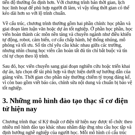
tiến độ thường ổn định hơn. Với chương trình bán thời gian, lịch
học linh hoạt để phù hợp người đi làm, vì vậy tổng thời gian có thể
kéo dài hơn so với lộ trình chuẩn.
Về cấu trúc, chương trình thường gồm hai phần chính: học phần và
giai đoạn làm luận văn hoặc dự án tốt nghiệp. Ở phần học phần, học
viên hoàn thành các môn nền tảng và chuyên ngành như điều khiển
tự động, robot, cảm biến, cơ cấu chấp hành, hệ thống nhúng, mô
phỏng và tối ưu. Số tín chỉ yêu cầu khác nhau giữa các trường,
nhưng nhìn chung học viên cần hoàn tất đủ tín chỉ bắt buộc và tín
chỉ tự chọn theo lộ trình.
Sau đó, học viên chuyển sang giai đoạn nghiên cứu hoặc triển khai
dự án, lựa chọn đề tài phù hợp và thực hiện dưới sự hướng dẫn của
giảng viên. Thời gian cho phần này thường chiếm tỷ trọng đáng kể,
vì còn bao gồm viết báo cáo, chỉnh sửa nội dung và chuẩn bị bảo vệ
tốt nghiệp.
3. Những mô hình đào tạo thạc sĩ cơ điện
tử hiện nay
Chương trình thạc sĩ Kỹ thuật cơ điện tử hiện nay được tổ chức theo
nhiều mô hình đào tạo khác nhau nhằm đáp ứng nhu cầu học tập và
định hướng nghề nghiệp của người học. Mỗi mô hình có cấu trúc