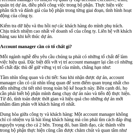
quản trị dự án, điều phối công việc trong bộ phận. Thực hiện việc
phân tích và đánh giá của bộ phận trong từng giai đoạn, tình hình hoạt
động của công ty.
Kiểm tra dữ liệu và thu hồi nợ các khách hàng do mình phụ trách.
Chịu trách nhiệm cao nhất về doanh số của công ty. Liên hệ với khách
hàng sau khi kết thúc dự án.
Account manager cần có tố chất gì?
Mỗi ngành nghề đều yêu cầu chúng ta phải có những tố chất để làm
việc hiệu quả. Đặc biệt đối với vị trí account manager lại cần có những
tố chất đặc thù để giữ vững vị trí của mình, chẳng hạn như:
Tầm nhìn tổng quan và chi tiết: Sau khi nhận được dự án, account
manager cần có cái nhìn tổng quan để xem điểm quan trọng nhất cho
đến những chi tiết nhỏ trong toàn bộ kế hoạch này. Bên cạnh đó, họ
cần phải biết bộ phận mình đang chạy dự án nào và tiến độ thực hiện.
Từ đó, tính toán được thời gian và hiệu quả cho những dự án mới
nhằm đàm phán với khách hàng rõ nhất.
Dung hòa giữa công ty và khách hàng: Một account manager không
chỉ có nhiệm vụ là hài lòng khách hàng mà còn phải tìm cách đáp ứng
nguyện vọng cho cả 2 bên. Trong đó, ban lãnh đạo, các thành viên
trong bộ phận thực hiện cũng cần được chăm chút và quan tâm như