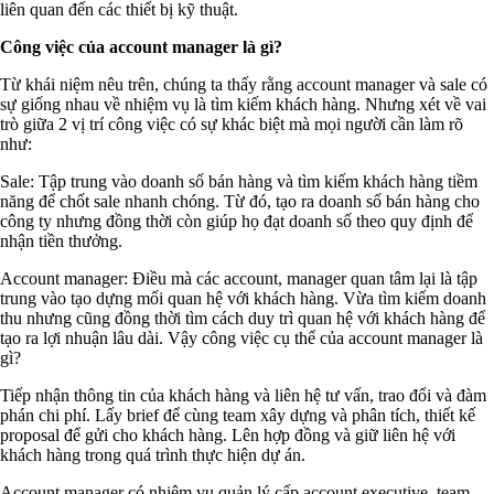
liên quan đến các thiết bị kỹ thuật.
Công việc của account manager là gì?
Từ khái niệm nêu trên, chúng ta thấy rằng account manager và sale có
sự giống nhau về nhiệm vụ là tìm kiếm khách hàng. Nhưng xét về vai
trò giữa 2 vị trí công việc có sự khác biệt mà mọi người cần làm rõ
như:
Sale: Tập trung vào doanh số bán hàng và tìm kiếm khách hàng tiềm
năng để chốt sale nhanh chóng. Từ đó, tạo ra doanh số bán hàng cho
công ty nhưng đồng thời còn giúp họ đạt doanh số theo quy định để
nhận tiền thưởng.
Account manager: Điều mà các account, manager quan tâm lại là tập
trung vào tạo dựng mối quan hệ với khách hàng. Vừa tìm kiếm doanh
thu nhưng cũng đồng thời tìm cách duy trì quan hệ với khách hàng để
tạo ra lợi nhuận lâu dài. Vậy công việc cụ thể của account manager là
gì?
Tiếp nhận thông tin của khách hàng và liên hệ tư vấn, trao đổi và đàm
phán chi phí. Lấy brief để cùng team xây dựng và phân tích, thiết kế
proposal để gửi cho khách hàng. Lên hợp đồng và giữ liên hệ với
khách hàng trong quá trình thực hiện dự án.
Account manager có nhiệm vụ quản lý cấp account executive, team,