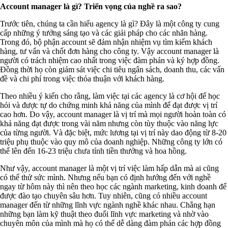
Account manager là gì? Triển vọng của nghề ra sao?
Trước tiên, chúng ta cần hiểu agency là gì? Đây là một công ty cung
cấp những ý tưởng sáng tạo và các giải pháp cho các nhãn hàng.
Trong đó, bộ phận account sẽ đảm nhận nhiệm vụ tìm kiếm khách
hàng, tư vấn và chốt đơn hàng cho công ty. Vậy account manager là
người có trách nhiệm cao nhất trong việc đàm phán và ký hợp đồng.
Đồng thời họ còn giám sát việc chi tiêu ngân sách, doanh thu, các vấn
đề và chi phí trong việc thỏa thuận với khách hàng.
Theo nhiều ý kiến cho rằng, làm việc tại các agency là cơ hội để học
hỏi và được tự do chứng minh khả năng của mình để đạt được vị trí
cao hơn. Do vậy, account manager là vị trí mà mọi người hoàn toàn có
khả năng đạt được trong vài năm nhưng còn tùy thuộc vào năng lực
của từng người. Và đặc biệt, mức lương tại vị trí này dao động từ 8-20
triệu phụ thuộc vào quy mô của doanh nghiệp. Những công ty lớn có
thể lên đến 16-23 triệu chưa tính tiền thưởng và hoa hồng.
Như vậy, account manager là một vị trí việc làm hấp dẫn mà ai cũng
có thể thử sức mình. Nhưng nếu bạn có định hướng đến với nghề
ngay từ hôm này thì nên theo học các ngành marketing, kinh doanh để
được đào tạo chuyên sâu hơn. Tuy nhiên, cũng có nhiều account
manager đến từ những lĩnh vực ngành nghề khác nhau. Chẳng hạn
những bạn làm kỹ thuật theo đuổi lĩnh vực marketing và nhờ vào
chuyên môn của mình mà họ có thể dễ dàng đàm phán các hợp đồng