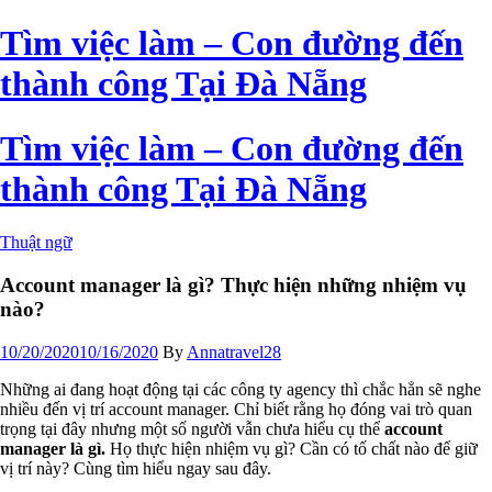
Skip
Tìm việc làm – Con đường đến
to
the
thành công Tại Đà Nẵng
content
Tìm việc làm – Con đường đến
thành công Tại Đà Nẵng
Thuật ngữ
Account manager là gì? Thực hiện những nhiệm vụ
nào?
10/20/2020
10/16/2020
By
Annatravel28
Những ai đang hoạt động tại các công ty agency thì chắc hẳn sẽ nghe
nhiều đến vị trí account manager. Chỉ biết rằng họ đóng vai trò quan
trọng tại đây nhưng một số người vẫn chưa hiểu cụ thể
account
manager là gì
.
Họ thực hiện nhiệm vụ gì? Cần có tố chất nào để giữ
vị trí này? Cùng tìm hiểu ngay sau đây.